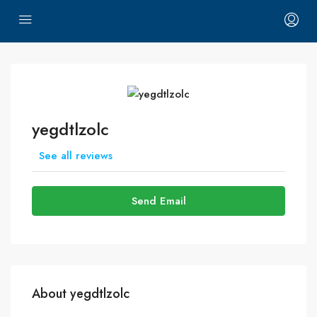
yegdtlzolc
See all reviews
Send Email
About yegdtlzolc