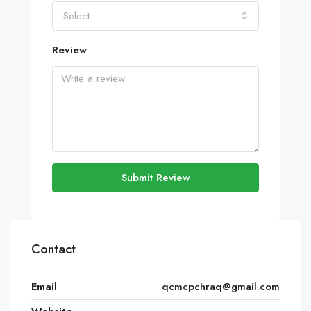
Select
Review
Submit Review
Contact
Email
qcmcpchraq@gmail.com