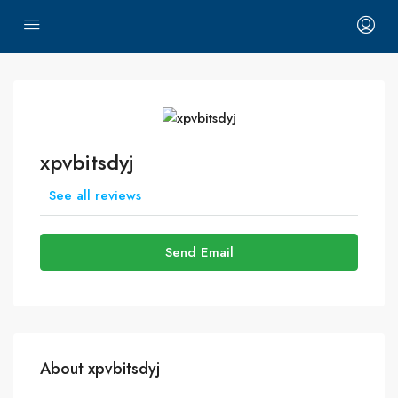
xpvbitsdyj
See all reviews
Send Email
About xpvbitsdyj