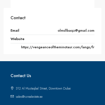
Contact
Email
olmsllbaqz@gmail.com
Website
https://vengeanceoftheminotaur.com/langs/fr
Contact Us
312 Al Mustaqbal Street, Downtown Dubai
sales@ssrealestate.ae