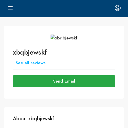
xbqbjewskf
See all reviews
Send Email
About xbqbjewskf