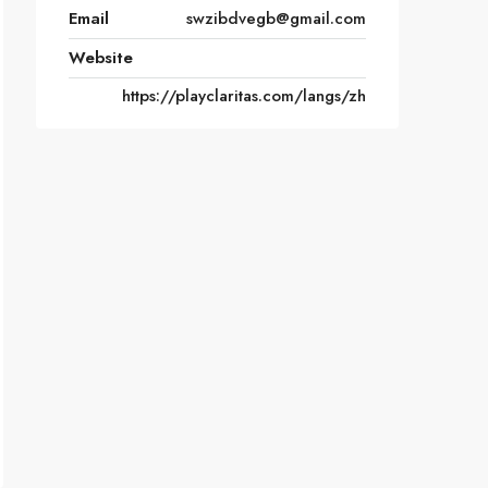
Email
swzibdvegb@gmail.com
Website
https://playclaritas.com/langs/zh