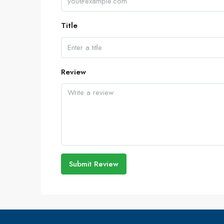
Title
Review
Submit Review