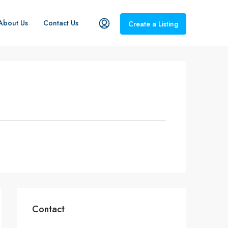
About Us
Contact Us
Create a Listing
Contact