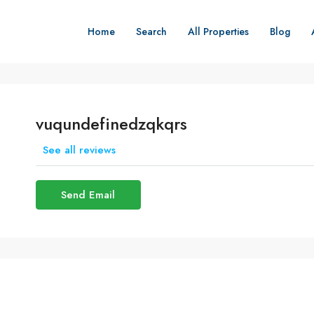
Home
Search
All Properties
Blog
vuqundefinedzqkqrs
See all reviews
Send Email