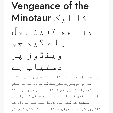
Vengeance of the
Minotaur کا ایک
اور اہم ترین رول
پلے گیم جو
وینڈوز پر
دستیاب ہے
وینجنس آف دی مائنوٹاور ایک خاص رول پلے گیم
ہے جو خوبصورت سکریپٹ کے ساتھ بے حد جنگی
گیمپلے کی پیشکش کرتا ہے۔ اس گیم میں ہتک
آمیز سیکشن کے ساتھ ٹرن بیسڈ جنگی گیمپلے کی
پیشکش کی گئی ہے۔ کھیل میں کئی کردار کو
کنٹرول کرنے کا موقع ملتا ہے جبکہ کئی گہرائی