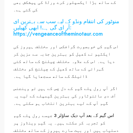
کے ساتھ بڑا ایکسپلور کرے ورلڈ کی پیشکش بھی
کی گئی ہے۔
منوٹور کی انتقام ونڈو کے لیے سب سے بہترین ای
آر ای گی ہے! ابھی کھیلیں:
https://vengeanceoftheminotaur.com
اس گیم کی خوبصورت گرافکس اور مختلف ہیروز کی
ایکٹیو نے کھیل کو بہترین جذبہ سے مزین کر
دیا ہے۔ اس کے علاوہ مختلف چیلنج کے ساتھ کئی
گہرائی کے ساتھ کھیل کے چیلنج کو مختلف
ڈائیلگ کے ساتھ سمجھایا گیا ہے۔
اگر آپ رول پلے گیم کے دل چس کے ہیں تو وینجنس
آف دی مائنوٹاور کی بہترین گیمپلے کے لیے یہ
گیم آپ کے لیے بہترین انتخاب ہو سکتی ہے۔
اس گیم کے بعد آپ دیک ساؤلز 3 جیسے رول پلے گیم
کو تجربہ کر سکتے ہیں۔ یہ گیم وینڈوز پر
دستیاب ہیں اور بہت سارے ہیروز کے ساتھ مختلف