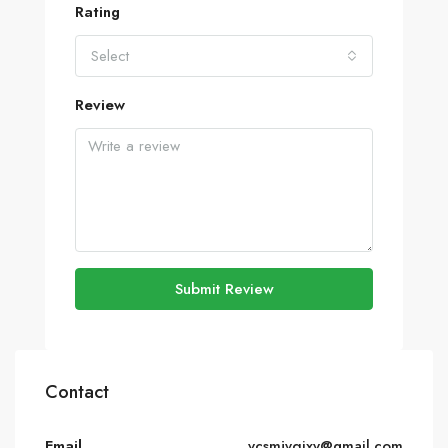
Rating
Select
Review
Submit Review
Contact
Email
vcsmjvqixv@gmail.com