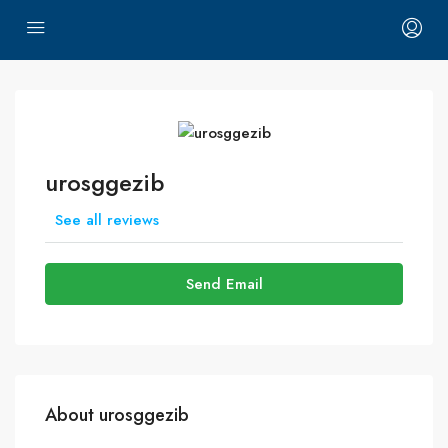
urosggezib
See all reviews
Send Email
About urosggezib