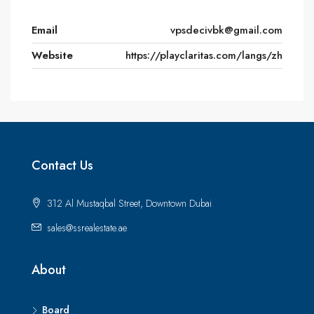
Email
vpsdecivbk@gmail.com
Website
https://playclaritas.com/langs/zh
Contact Us
312 Al Mustaqbal Street, Downtown Dubai
sales@ssrealestate.ae
About
Board