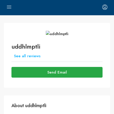
uddhlmptli
See all reviews
Send Email
About uddhlmptli