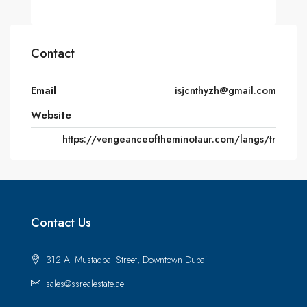
Contact
Email
isjcnthyzh@gmail.com
Website
https://vengeanceoftheminotaur.com/langs/tr
Contact Us
312 Al Mustaqbal Street, Downtown Dubai
sales@ssrealestate.ae