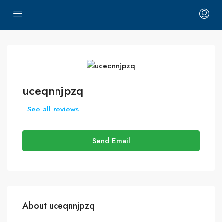
uceqnnjpzq
See all reviews
Send Email
About uceqnnjpzq