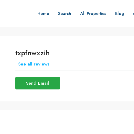
Home
Search
All Properties
Blog
txpfnwxzih
See all reviews
Send Email