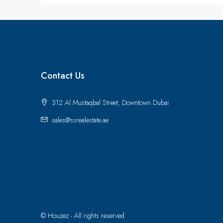
Contact Us
312 Al Mustaqbal Street, Downtown Dubai
sales@ssrealestate.ae
© Houzez - All rights reserved