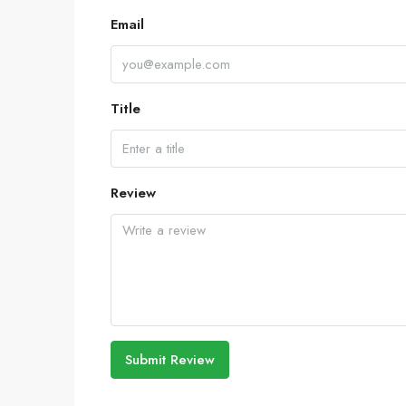
Email
Title
Review
Submit Review