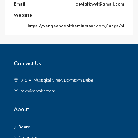
Email
oeyigfbwyf@gmail.com
Website
https://vengeanceoftheminotaur.com/langs/nl
Contact Us
312 Al Mustaqbal Street, Downtown Dubai
sales@ssrealestate.ae
About
Board
Compare