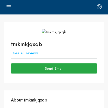
tmkmkjqxqb
See all reviews
Send Email
About tmkmkjqxqb