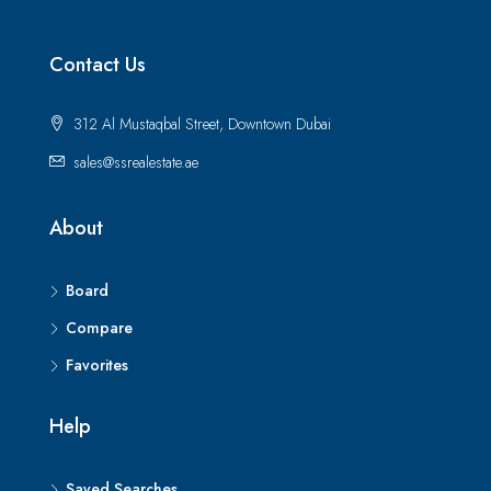
Contact Us
312 Al Mustaqbal Street, Downtown Dubai
sales@ssrealestate.ae
About
Board
Compare
Favorites
Help
Saved Searches