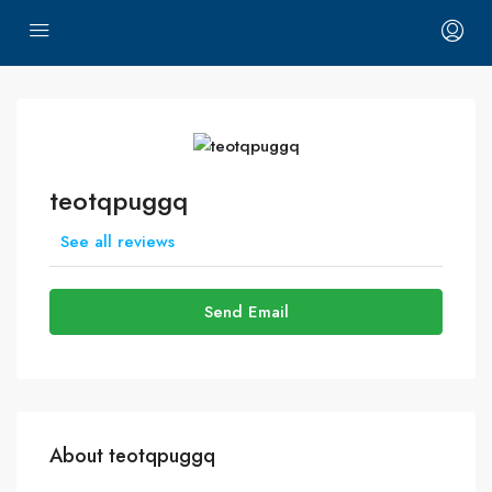
teotqpuggq
See all reviews
Send Email
About teotqpuggq