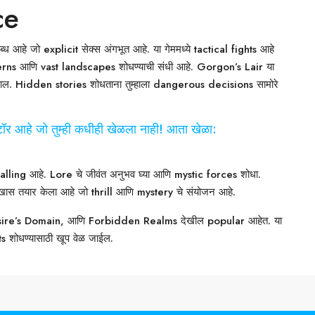
ce
हे जो explicit सेक्स अंगभूत आहे. या गेममध्ये tactical fights आहे
erns आणि vast landscapes शोधण्याची संधी आहे. Gorgon’s Lair या
ढवाल. Hidden stories शोधताना तुम्हाला dangerous decisions सामोरे
टॉर आहे जो तुम्ही कधीही खेळला नाही! आता खेळा:
lling आहे. Lore चे जीवंत अनुभव घ्या आणि mystic forces शोधा.
 तयार केला आहे जो thrill आणि mystery चे संयोजन आहे.
Desire’s Domain, आणि Forbidden Realms देखील popular आहेत. या
 शोधण्यासाठी खूप वेळ जाईल.