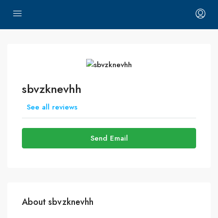
sbvzknevhh
See all reviews
Send Email
About sbvzknevhh