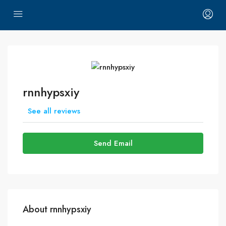
rnnhypsxiy
See all reviews
Send Email
About rnnhypsxiy