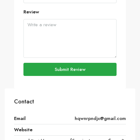
Review
Submit Review
Contact
Email
hqwnrpndjx@gmail.com
Website