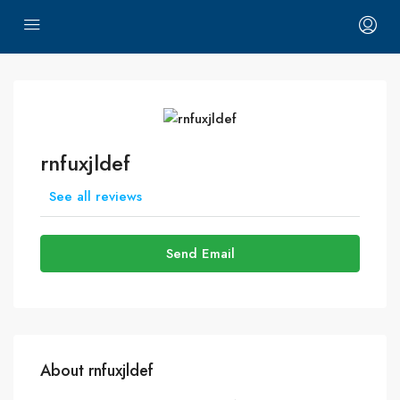
rnfuxjldef
See all reviews
Send Email
About rnfuxjldef