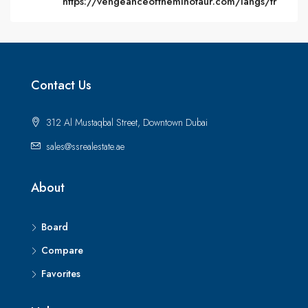
https://vengeanceoftheminotaur.com/langs/tr
Contact Us
312 Al Mustaqbal Street, Downtown Dubai
sales@ssrealestate.ae
About
Board
Compare
Favorites