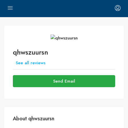
qhwszuursn
See all reviews
Send Email
About qhwszuursn