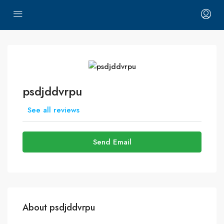
psdjddvrpu
See all reviews
Send Email
About psdjddvrpu