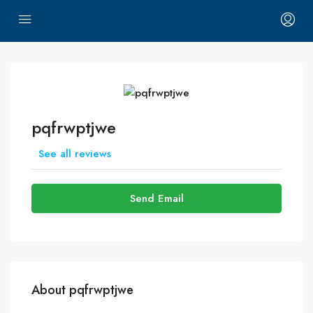
pqfrwptjwe
See all reviews
Send Email
About pqfrwptjwe