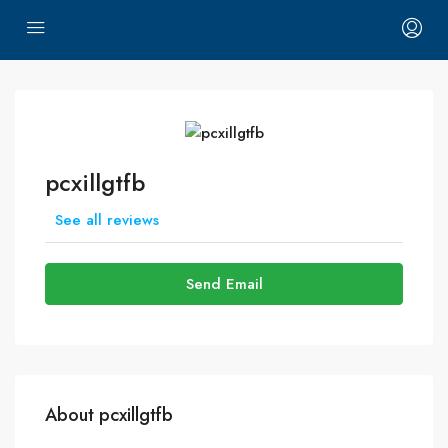
pcxillgtfb
See all reviews
Send Email
About pcxillgtfb