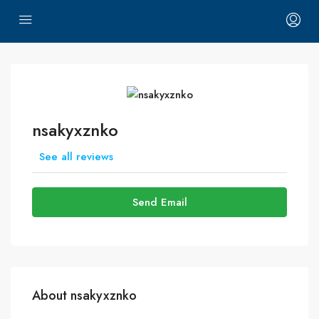
nsakyxznko
See all reviews
Send Email
About nsakyxznko