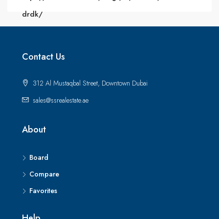
drdk/
Contact Us
312 Al Mustaqbal Street, Downtown Dubai
sales@ssrealestate.ae
About
Board
Compare
Favorites
Help