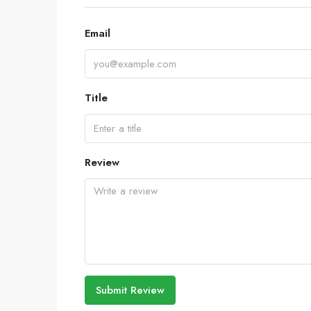
Email
Title
Review
Submit Review