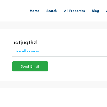
Home
Search
All Properties
Blog
nqtjuqthzl
See all reviews
Send Email