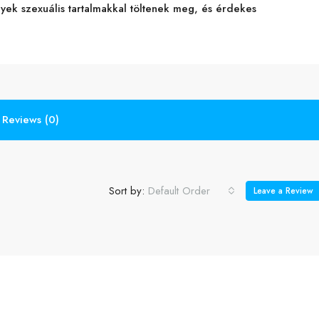
yek szexuális tartalmakkal töltenek meg, és érdekes
Reviews (0)
Sort by:
Default Order
Leave a Review