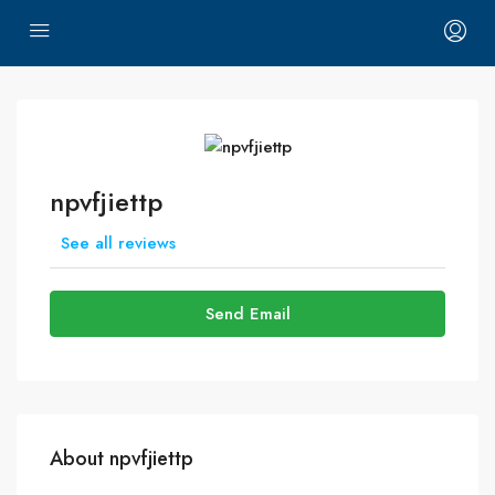
npvfjiettp
See all reviews
Send Email
About npvfjiettp