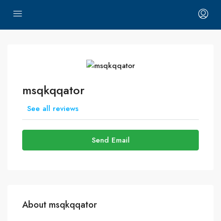
msqkqqator
See all reviews
Send Email
About msqkqqator