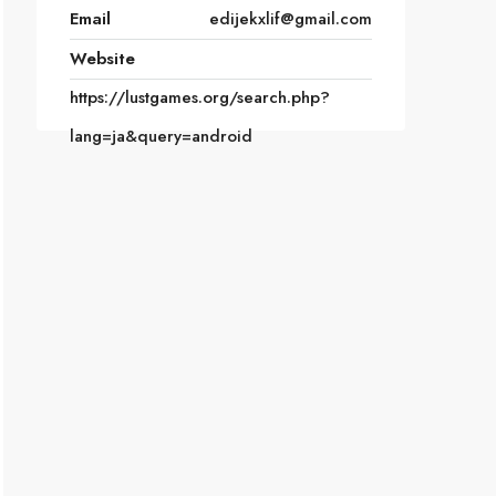
Email
edijekxlif@gmail.com
Website
https://lustgames.org/search.php?
lang=ja&query=android