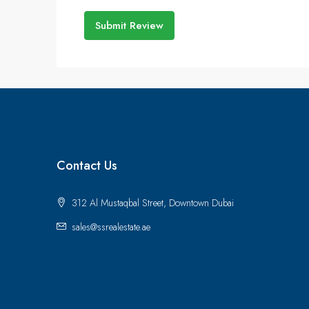
Submit Review
Contact Us
312 Al Mustaqbal Street, Downtown Dubai
sales@ssrealestate.ae