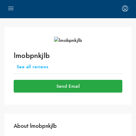
lmobpnkjlb
See all reviews
Send Email
About lmobpnkjlb