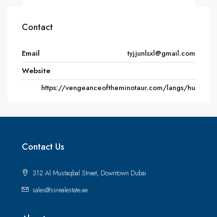
Contact
Email
tyjjunlsxl@gmail.com
Website
https://vengeanceoftheminotaur.com/langs/hu
Contact Us
312 Al Mustaqbal Street, Downtown Dubai
sales@ssrealestate.ae