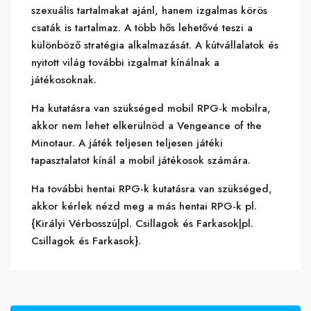
szexuális tartalmakat ajánl, hanem izgalmas körös
csaták is tartalmaz. A több hős lehetővé teszi a
különböző stratégia alkalmazását. A kútvállalatok és
nyitott világ további izgalmat kínálnak a
játékosoknak.
Ha kutatásra van szükséged mobil RPG-k mobilra,
akkor nem lehet elkerülnöd a Vengeance of the
Minotaur. A játék teljesen teljesen játéki
tapasztalatot kínál a mobil játékosok számára.
Ha további hentai RPG-k kutatásra van szükséged,
akkor kérlek nézd meg a más hentai RPG-k pl.
{Királyi Vérbosszú|pl. Csillagok és Farkasok|pl.
Csillagok és Farkasok}.