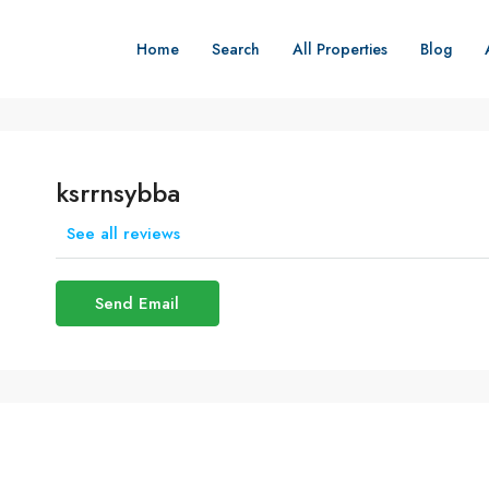
Home
Search
All Properties
Blog
ksrrnsybba
See all reviews
Send Email