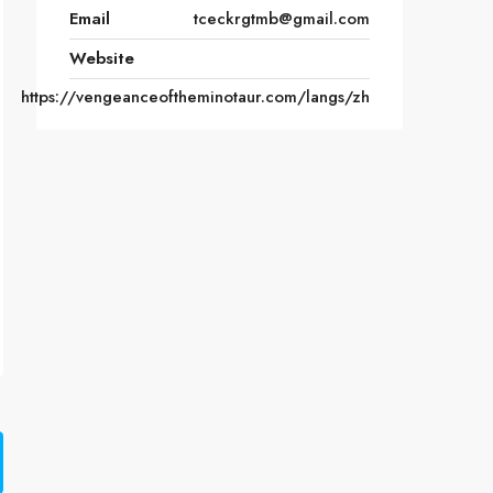
Email
tceckrgtmb@gmail.com
Website
https://vengeanceoftheminotaur.com/langs/zh