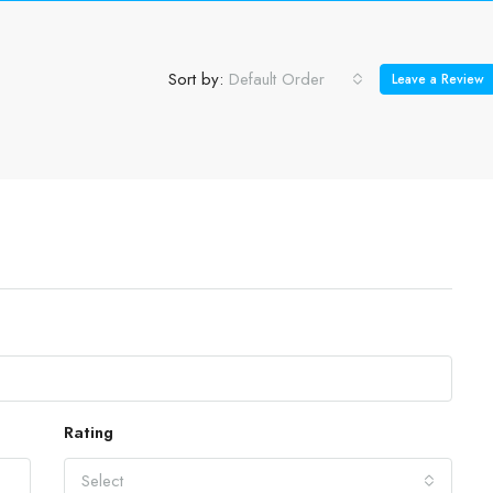
Sort by:
Default Order
Leave a Review
Rating
Select