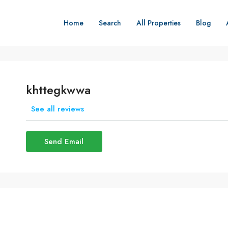
Home
Search
All Properties
Blog
khttegkwwa
See all reviews
Send Email