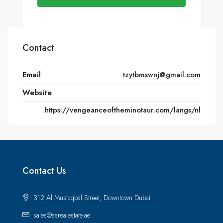
Contact
Email
tzytbmswnj@gmail.com
Website
https://vengeanceoftheminotaur.com/langs/nl
Contact Us
312 Al Mustaqbal Street, Downtown Dubai
sales@ssrealestate.ae