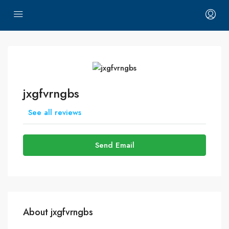
jxgfvrngbs
See all reviews
Send Email
About jxgfvrngbs