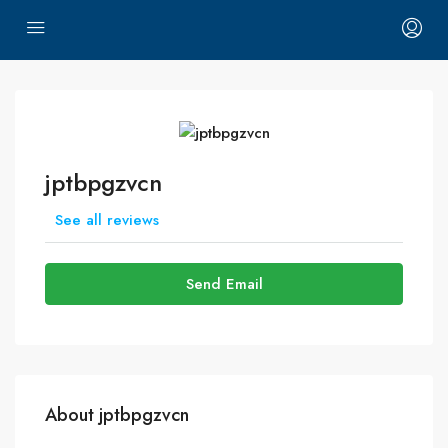
jptbpgzvcn
See all reviews
Send Email
About jptbpgzvcn