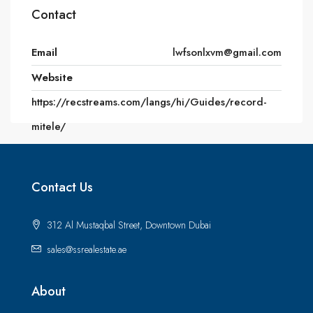
Contact
Email
lwfsonlxvm@gmail.com
Website
https://recstreams.com/langs/hi/Guides/record-
mitele/
Contact Us
312 Al Mustaqbal Street, Downtown Dubai
sales@ssrealestate.ae
About