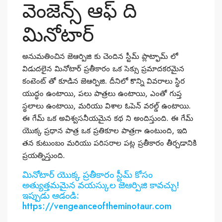
వెంజెన్స్ ఆఫ్ ది
మినోటార్
అనుమతించిన జెఆర్పిజి కు చెందిన స్టీమ్ ప్లాట్ఫామ్ లో
విడుదలైన మినోటార్ ప్రతీకారం ఒక సెక్సు ప్రమాదకరమైన
కంటెంట్ తో కూడిన జెఆర్పిజి. దీనిలో కొన్ని వివరాలు స్థిర
యుద్ధం ఉంటాయి, పలు పాత్రలు ఉంటాయి, ఎంతో గుప్త
స్థలాలు ఉంటాయి, మరియు విశాల ఓపెన్ వరల్డ్ ఉంటాయి.
ఈ గేమ్ ఒక అవిశ్వసనీయమైన కథ ని అందిస్తుంది. ఈ గేమ్
యొక్క ప్రధాన పాత్ర ఒక ప్రతికూల పాత్రగా ఉంటుంది, ఇది
తన కుటుంబం మరియు పరిసరాల పట్ల ప్రతీకారం తీర్చడానికి
ప్రయత్నిస్తుంది.
మినోటార్ యొక్క ప్రతీకారం స్టీమ్ కోసం
అత్యుత్తమమైన వయస్కుల జెఆర్పిజి కావచ్చు!
ఇప్పుడు ఆడండి:
https://vengeanceoftheminotaur.com