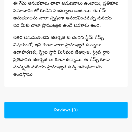
ఈ గేమ్ అనుభవాలు చాలా అనుభవాలు ఉంటాయి, ప్రతికూల
సమాచారం తో కూడిన సందర్భాలు ఉంటాయి. ఈ గేమ్
అనుభవాలను చాలా స్పష్టంగా అనుభవించవచ్చు మరియు
ఇది మీకు చాలా ప్రాముఖ్యత ఉండే అవకాశం ఉంది.
ఇతర అనుమతించిన జెఆర్పిజి కు చెందిన స్టీమ్ గేమ్స్
విషయంలో, ఇవి కూడా చాలా ప్రాముఖ్యత ఉన్నాయి.
ఉదాహరణకు, స్ట్రీట్ స్టోరీ మినిమల్ జెఆర్పిజి, స్ట్రీట్ స్టోరీ
ప్రతిపాదిత జెఆర్పిజి లు కూడా ఉన్నాయి. ఈ గేమ్స్ కూడా
సంస్కృతి మరియు ప్రాముఖ్యత ఉన్న అనుభవాలను
అందిస్తాయి.
Reviews (0)