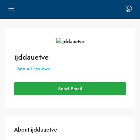
ijddauetve
See all reviews
Send Email
About ijddauetve