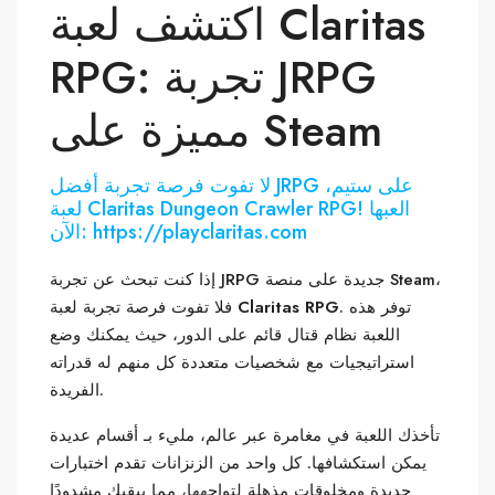
اكتشف لعبة Claritas
RPG: تجربة JRPG
مميزة على Steam
لا تفوت فرصة تجربة أفضل JRPG على ستيم،
لعبة Claritas Dungeon Crawler RPG! العبها
الآن: https://playclaritas.com
إذا كنت تبحث عن تجربة JRPG جديدة على منصة Steam،
. توفر هذه
Claritas RPG
فلا تفوت فرصة تجربة لعبة
اللعبة نظام قتال قائم على الدور، حيث يمكنك وضع
استراتيجيات مع شخصيات متعددة كل منهم له قدراته
الفريدة.
تأخذك اللعبة في مغامرة عبر عالم، مليء بـ أقسام عديدة
يمكن استكشافها. كل واحد من الزنزانات تقدم اختبارات
جديدة ومخلوقات مذهلة لتواجهها، مما يبقيك مشدودًا