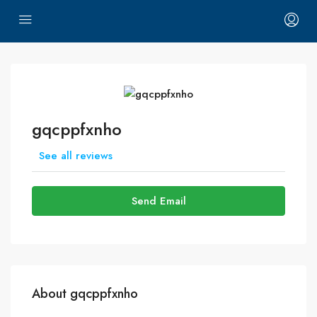
gqcppfxnho
See all reviews
Send Email
About gqcppfxnho