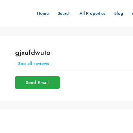
Home
Search
All Properties
Blog
gjxufdwuto
See all reviews
Send Email