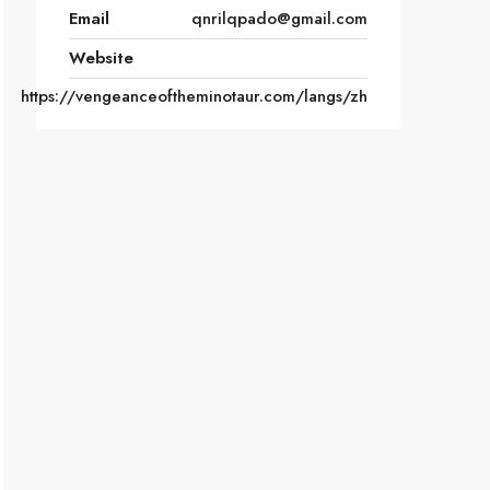
Email
qnrilqpado@gmail.com
Website
https://vengeanceoftheminotaur.com/langs/zh