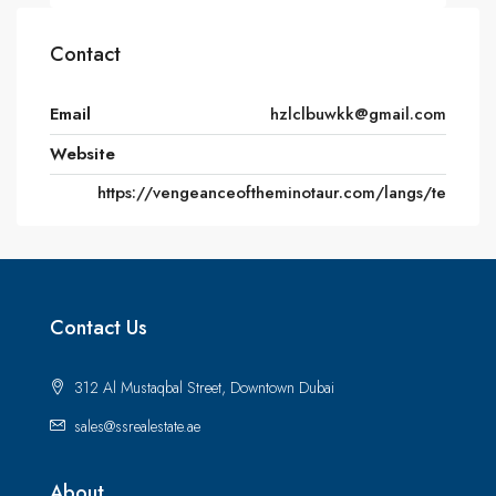
Contact
Email
hzlclbuwkk@gmail.com
Website
https://vengeanceoftheminotaur.com/langs/te
Contact Us
312 Al Mustaqbal Street, Downtown Dubai
sales@ssrealestate.ae
About