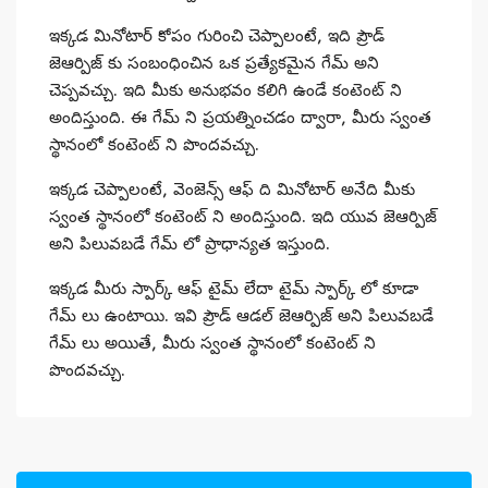
ఇక్కడ మినోటార్ కోపం గురించి చెప్పాలంటే, ఇది ప్రౌడ్
జెఆర్పిజ్ కు సంబంధించిన ఒక ప్రత్యేకమైన గేమ్ అని
చెప్పవచ్చు. ఇది మీకు అనుభవం కలిగి ఉండే కంటెంట్ ని
అందిస్తుంది. ఈ గేమ్ ని ప్రయత్నించడం ద్వారా, మీరు స్వంత
స్థానంలో కంటెంట్ ని పొందవచ్చు.
ఇక్కడ చెప్పాలంటే, వెంజెన్స్ ఆఫ్ ది మినోటార్ అనేది మీకు
స్వంత స్థానంలో కంటెంట్ ని అందిస్తుంది. ఇది యువ జెఆర్పిజ్
అని పిలువబడే గేమ్ లో ప్రాధాన్యత ఇస్తుంది.
ఇక్కడ మీరు స్పార్క్ ఆఫ్ టైమ్ లేదా టైమ్ స్పార్క్ లో కూడా
గేమ్ లు ఉంటాయి. ఇవి ప్రౌడ్ ఆడల్ జెఆర్పిజ్ అని పిలువబడే
గేమ్ లు అయితే, మీరు స్వంత స్థానంలో కంటెంట్ ని
పొందవచ్చు.