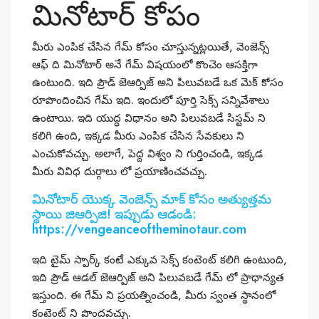
మినోటార్ కోపం
మీరు ఎంపిక చేసిన గేమ్ కోసం చూస్తున్నట్లయితే, వెంజెన్స్
ఆఫ్ ది మినోటార్ అనే గేమ్ విషయంలో కొంచెం ఆసక్తిగా
ఉంటుంది. ఇది ప్రౌడ్ జెఆర్పిజ్ అని పిలువబడే ఒక మెక్ కోసం
రూపొందించిన గేమ్ ఇది. ఇందులో పూర్తి సెక్స్ సన్నివేశాలు
ఉంటాయి. ఇది యుద్ధ విధానం అని పిలువబడే సిస్టమ్ ని
కలిగి ఉంది, ఇక్కడ మీరు ఎంపిక చేసిన సేవకులు ని
ఎంచుకోవచ్చు. అలాగే, పెద్ద విశ్వం ని గుర్తించండి, ఇక్కడ
మీరు వివిధ దుర్గాలు లో ప్రయాణించవచ్చు.
మినోటార్ యొక్క వెంజెన్స్ మాక్ కోసం అత్యుత్తమ
స్థాయి జిఆర్పిజి! ఇప్పుడు ఆడండి:
https://vengeanceoftheminotaur.com
ఇది టైమ్ స్పార్క్ కంటే ఎక్కువ సెక్స్ కంటెంట్ కలిగి ఉంటుంది,
ఇది ప్రౌడ్ ఆడల్ జెఆర్పిజ్ అని పిలువబడే గేమ్ లో ప్రాధాన్యత
ఇస్తుంది. ఈ గేమ్ ని ప్రయత్నించండి, మీరు స్వంత స్థానంలో
కంటెంట్ ని పొందవచ్చు.