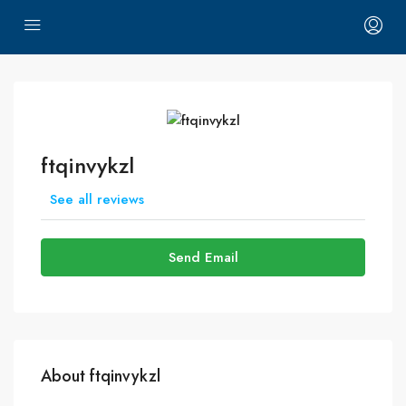
ftqinvykzl
See all reviews
Send Email
About ftqinvykzl