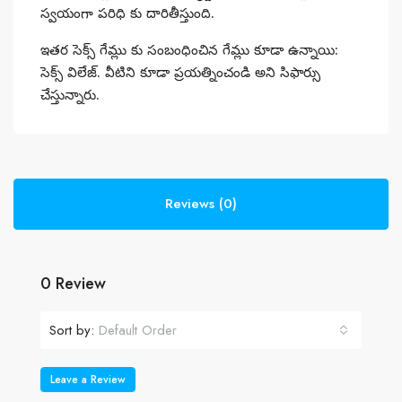
స్వయంగా పరిధి కు దారితీస్తుంది.
ఇతర సెక్స్ గేమ్లు కు సంబంధించిన గేమ్లు కూడా ఉన్నాయి:
సెక్స్ విలేజ్. వీటిని కూడా ప్రయత్నించండి అని సిఫార్సు
చేస్తున్నారు.
Reviews (0)
0 Review
Sort by:
Default Order
Leave a Review