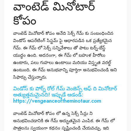
వాంటెడ్ మినోటార్
కోపం
వాంటెడ్ మినోటార్ కోపం అనేది సెక్స్ గేమ్ కు సంబంధించిన
విండోస్ ఆపరేటింగ్ సిస్టమ్ పై ఆధారపడిన ఒక ప్రత్యేకమైన
గేమ్. ఈ గేమ్ లో సెక్స్ సన్నివేశాలు తో పాటు టర్న్-బేస్డ్
యుద్ధం ఉంది. అదనంగా, ఈ గేమ్ లో బహుళ హీరోలు
ఉంటారు, పలు గుహలు ఉంటాయి మరియు విస్తృత వరల్డ్
ఉంటుంది. ఈ గేమ్ అనుభవాన్ని పూర్తిగా అనుభవించండి అని
సిఫార్సు చేస్తున్నారు.
విండోస్ కు పోర్న్ రోల్ గేమ్ వెంజెన్స్ ఆఫ్ ది మినోటార్
అత్యుత్తమమైనది! ఇప్పుడే ఆడండి:
https://vengeanceoftheminotaur.com
వాంటెడ్ మినోటార్ కోపం లో ఉన్న సెక్స్ సీన్లు ని
అనుభవించడానికి ఈ గేమ్ అద్భుతమైన ఎంపిక. ఈ గేమ్ లో
పాత్రలను స్వయంగా కథనం సృష్టించండి చేయవచ్చు. ఇది