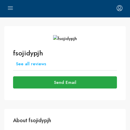
fsojidypjh
See all reviews
Send Email
About fsojidypjh