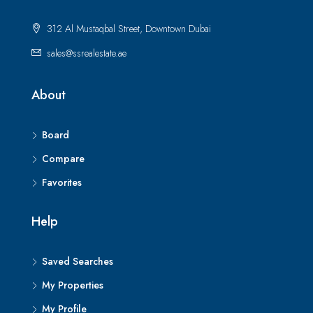
312 Al Mustaqbal Street, Downtown Dubai
sales@ssrealestate.ae
About
Board
Compare
Favorites
Help
Saved Searches
My Properties
My Profile