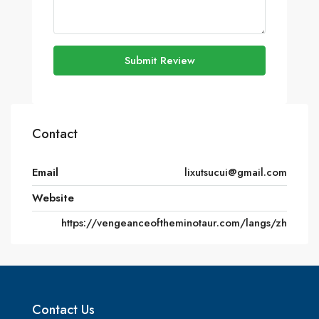
Submit Review
Contact
Email
lixutsucui@gmail.com
Website
https://vengeanceoftheminotaur.com/langs/zh
Contact Us