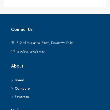
Contact Us
312 Al Mustaqbal Street, Downtown Dubai
sales@ssrealestate.ae
About
Board
Compare
Favorites