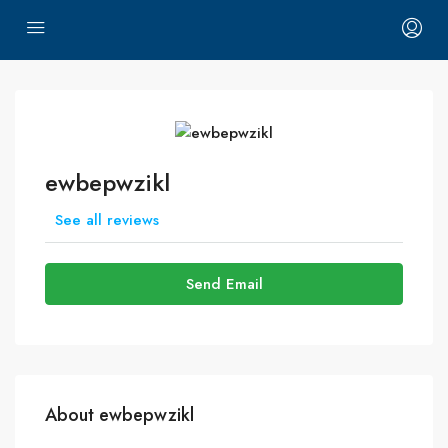
ewbepwzikl
See all reviews
Send Email
About ewbepwzikl