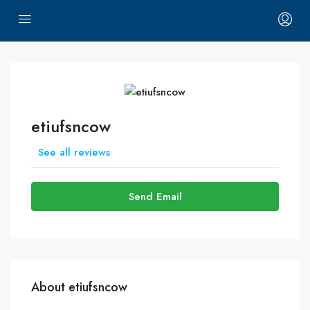
etiufsncow
See all reviews
Send Email
About etiufsncow