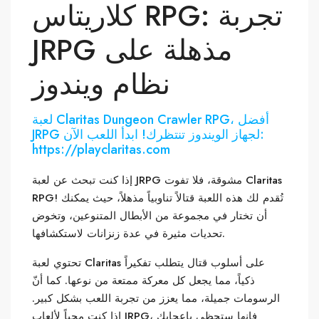
كلاريتاس RPG: تجربة
JRPG مذهلة على
نظام ويندوز
لعبة Claritas Dungeon Crawler RPG، أفضل
JRPG لجهاز الويندوز تنتظرك! ابدأ اللعب الآن:
https://playclaritas.com
إذا كنت تبحث عن لعبة JRPG مشوقة، فلا تفوت Claritas
RPG! تُقدم لك هذه اللعبة قتالاً تناوبياً مذهلاً، حيث يمكنك
أن تختار في مجموعة من الأبطال المتنوعين، وتخوض
تحديات مثيرة في عدة زنزانات لاستكشافها.
تحتوي لعبة Claritas على أسلوب قتال يتطلب تفكيراً
ذكياً، مما يجعل كل معركة ممتعة من نوعها. كما أنّ
الرسومات جميلة، مما يعزز من تجربة اللعب بشكل كبير.
إذا كنت محباً لألعاب JRPG، فإنها ستحظى بإعجابك