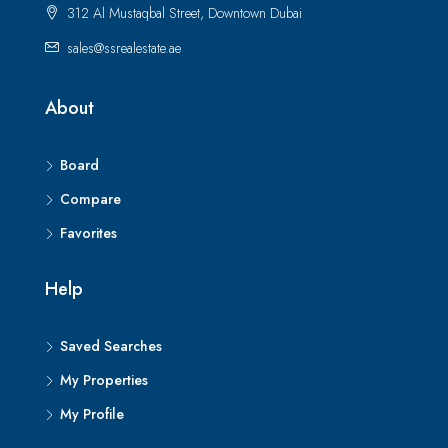
312 Al Mustaqbal Street, Downtown Dubai
sales@ssrealestate.ae
About
Board
Compare
Favorites
Help
Saved Searches
My Properties
My Profile