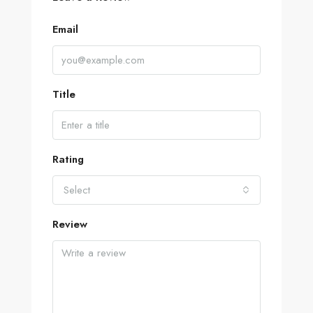
Email
Title
Rating
Select
Review