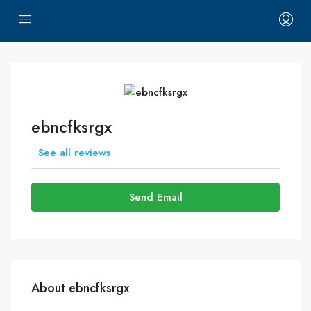
ebncfksrgx
See all reviews
Send Email
About ebncfksrgx