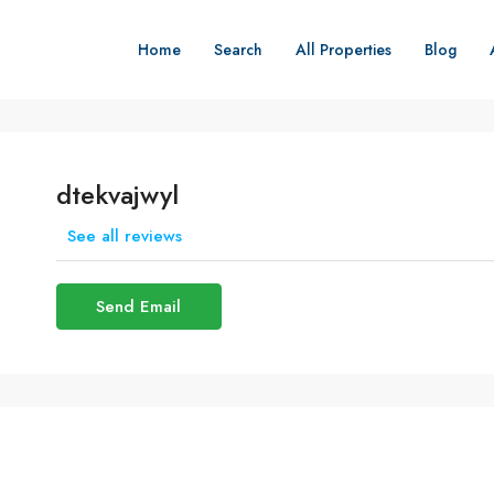
Home
Search
All Properties
Blog
dtekvajwyl
See all reviews
Send Email