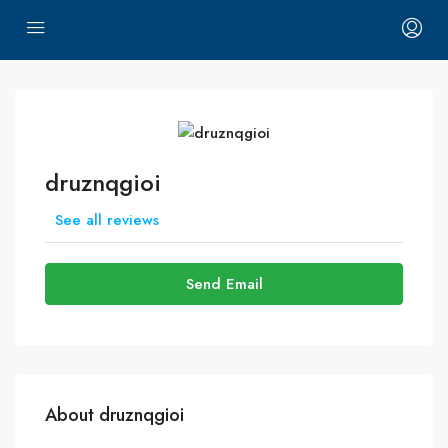
druznqgioi
See all reviews
Send Email
About druznqgioi