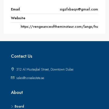
Email
sigzfxbaqn@gmail.com
Website
https://vengeanceoftheminotaur.com/langs/hu
Contact Us
312 Al Mustaqbal Street, Downtown Dubai
sales@ssrealestate.ae
About
Board