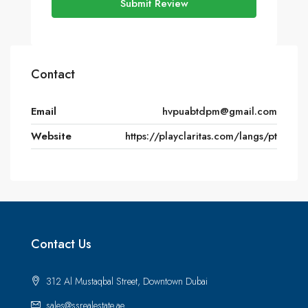
Submit Review
Contact
Email
hvpuabtdpm@gmail.com
Website
https://playclaritas.com/langs/pt
Contact Us
312 Al Mustaqbal Street, Downtown Dubai
sales@ssrealestate.ae