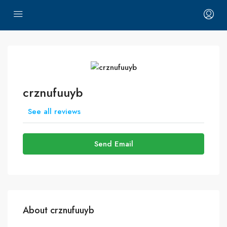
crznufuuyb
See all reviews
Send Email
About crznufuuyb