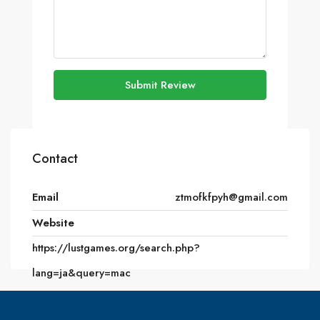
Submit Review
Contact
Email
ztmofkfpyh@gmail.com
Website
https://lustgames.org/search.php?
lang=ja&query=mac