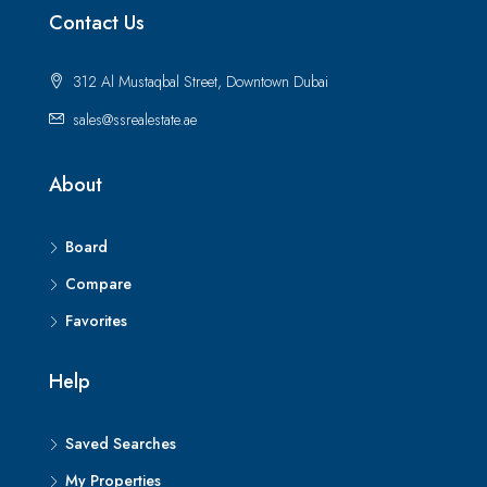
Contact Us
312 Al Mustaqbal Street, Downtown Dubai
sales@ssrealestate.ae
About
Board
Compare
Favorites
Help
Saved Searches
My Properties