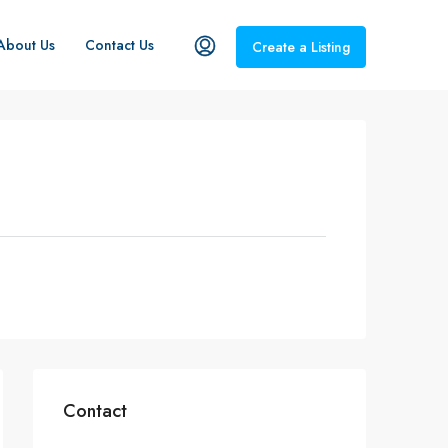
About Us
Contact Us
Create a Listing
Contact