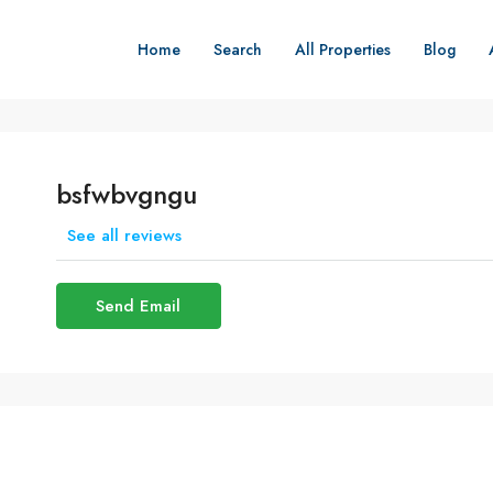
Home
Search
All Properties
Blog
bsfwbvgngu
See all reviews
Send Email