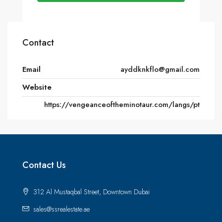
Contact
Email
ayddknkflo@gmail.com
Website
https://vengeanceoftheminotaur.com/langs/pt
Contact Us
312 Al Mustaqbal Street, Downtown Dubai
sales@ssrealestate.ae