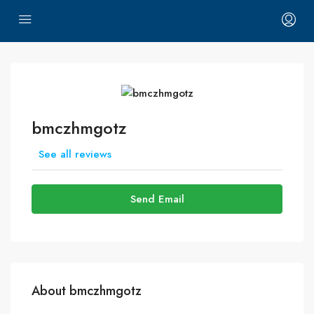
bmczhmgotz
See all reviews
Send Email
About bmczhmgotz