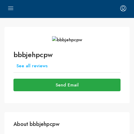
bbbjehpcpw
See all reviews
Send Email
About bbbjehpcpw