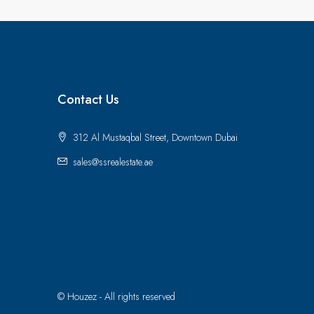
Contact Us
312 Al Mustaqbal Street, Downtown Dubai
sales@ssrealestate.ae
© Houzez - All rights reserved