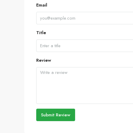
Email
Title
Review
Submit Review