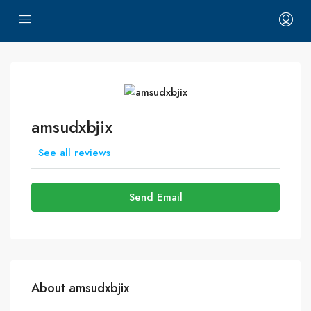
amsudxbjix
See all reviews
Send Email
About amsudxbjix